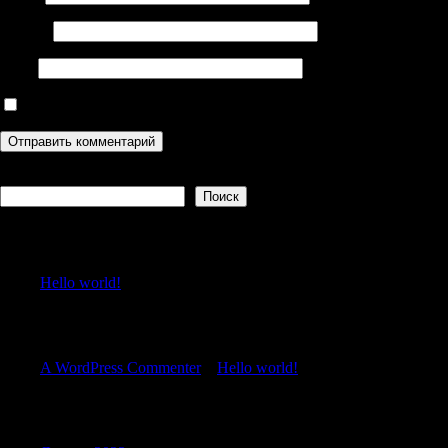
Email
*
Сайт
Сохранить моё имя, email и адрес сайта в этом браузере дл
Поиск
Поиск
Recent Posts
Hello world!
Recent Comments
A WordPress Commenter
к
Hello world!
Archives