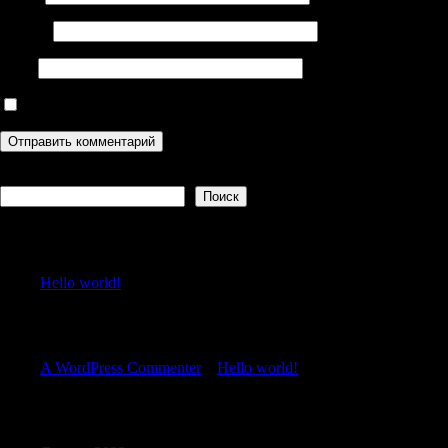
Email
*
Сайт
Сохранить моё имя, email и адрес сайта в этом браузере дл
Поиск
Поиск
Recent Posts
Hello world!
Recent Comments
A WordPress Commenter
к
Hello world!
Archives