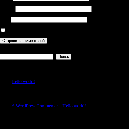
Email
*
Сайт
Сохранить моё имя, email и адрес сайта в этом браузере дл
Поиск
Поиск
Recent Posts
Hello world!
Recent Comments
A WordPress Commenter
к
Hello world!
Archives