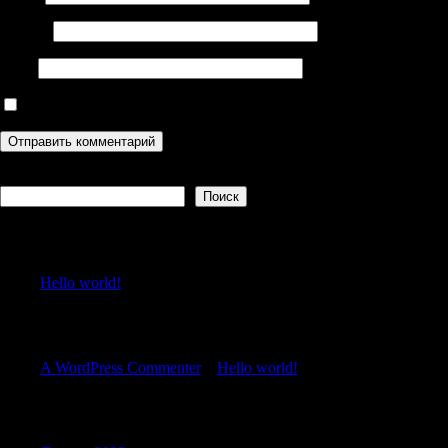
Email
*
Сайт
Сохранить моё имя, email и адрес сайта в этом браузере дл
Поиск
Поиск
Recent Posts
Hello world!
Recent Comments
A WordPress Commenter
к
Hello world!
Archives