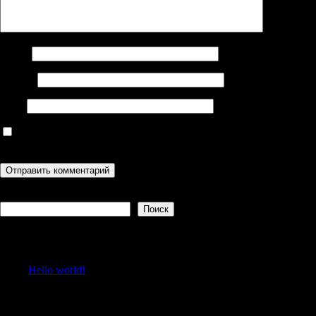
Имя
*
Email
*
Сайт
Сохранить моё имя, email и адрес сайта в этом браузере для
последующих моих комментариев.
Поиск
Поиск
Recent Posts
Hello world!
Recent Comments