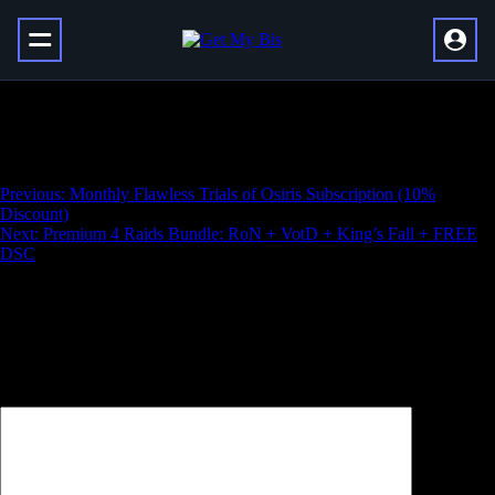
Ammunition (5.45×39, 5.56×45, 7.62×39,
7.62×51)
Навигация
Previous:
Monthly Flawless Trials of Osiris Subscription (10%
Discount)
по
Next:
Premium 4 Raids Bundle: RoN + VotD + King’s Fall + FREE
записям
DSC
Добавить комментарий
Ваш адрес email не будет опубликован.
Обязательные поля
помечены
*
Комментарий
*